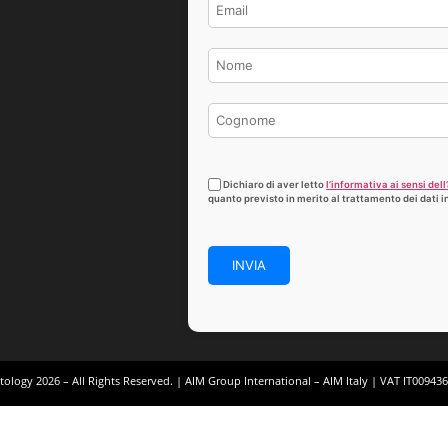
Dichiaro di aver letto
l’informativa ai sensi dell’
quanto previsto in merito al trattamento dei dati in
ology 2026 – All Rights Reserved. | AIM Group International – AIM Italy | VAT IT00943