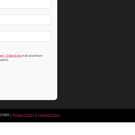
art. 13 del D.lgs
e di accettare
seriti.
621003 |
Privacy Policy
|
Cookies Policy