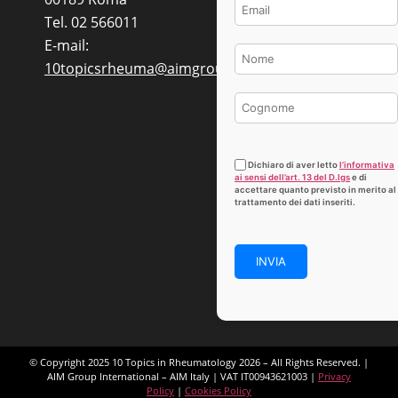
Tel. 02 566011
E-mail:
10topicsrheuma@aimgroup.eu
Dichiaro di aver letto
l’informativa
ai sensi dell’art. 13 del D.lgs
e di
accettare quanto previsto in merito al
trattamento dei dati inseriti.
© Copyright 2025 10 Topics in Rheumatology 2026 – All Rights Reserved. |
AIM Group International – AIM Italy | VAT IT00943621003 |
Privacy
Policy
|
Cookies Policy