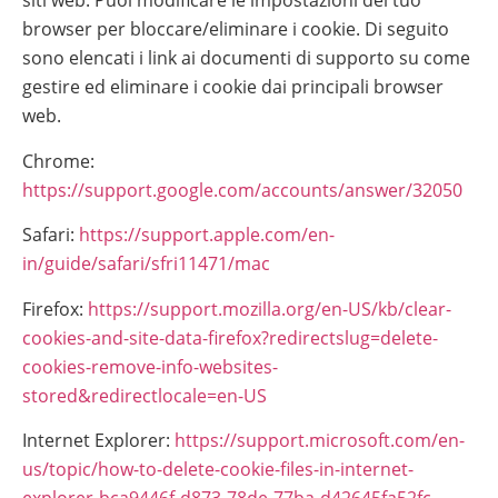
siti web. Puoi modificare le impostazioni del tuo
browser per bloccare/eliminare i cookie. Di seguito
sono elencati i link ai documenti di supporto su come
gestire ed eliminare i cookie dai principali browser
web.
Chrome:
https://support.google.com/accounts/answer/32050
Safari:
https://support.apple.com/en-
in/guide/safari/sfri11471/mac
Firefox:
https://support.mozilla.org/en-US/kb/clear-
cookies-and-site-data-firefox?redirectslug=delete-
cookies-remove-info-websites-
stored&redirectlocale=en-US
Internet Explorer:
https://support.microsoft.com/en-
us/topic/how-to-delete-cookie-files-in-internet-
explorer-bca9446f-d873-78de-77ba-d42645fa52fc