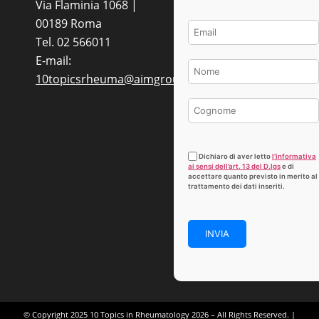
Via Flaminia 1068 |
00189 Roma
Tel. 02 566011
E-mail:
10topicsrheuma@aimgroup.eu
Dichiaro di aver letto
l’informativa
ai sensi dell’art. 13 del D.lgs
e di
accettare quanto previsto in merito al
trattamento dei dati inseriti.
© Copyright 2025 10 Topics in Rheumatology 2026 – All Rights Reserved. |